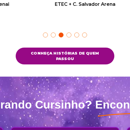
ETEC + C. Salvador Arena
ETEC + 
Show
Show
Show
Show
Show
Show
slide
slide
slide
slide
slide
slide
CONHEÇA HISTÓRIAS DE QUEM
PASSOU
urando Cursinho?
Encon