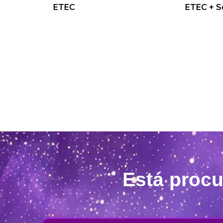
ETEC
ETEC + Senai
Está proc