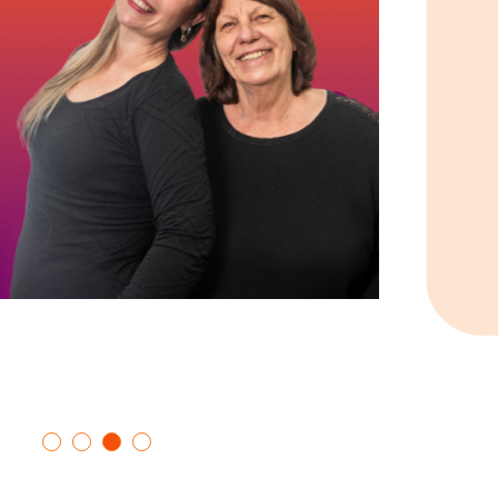
Show
Show
Show
Show
slide
slide
slide
slide