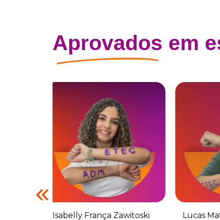
Aprovados
em es
Isabelly França Zawitoski
Lucas Matavelli Ba