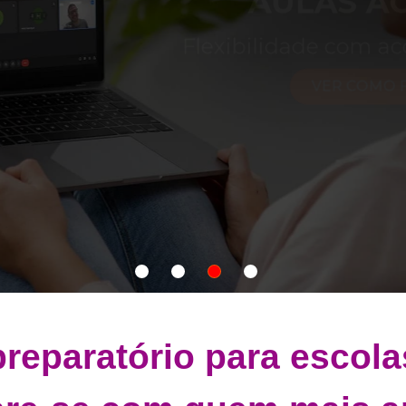
ibilidade com acompanhamento de ve
VER COMO FUNCIONAM AS AULAS
Show
Show
Show
Show
slide
slide
slide
slide
reparatório para escola