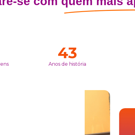
are-se com
quem mais a
43
vens
Anos de história