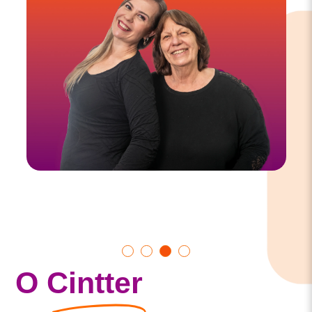
Show
Show
Show
Show
O
Cintter
slide
slide
slide
slide