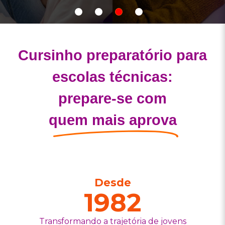
Show
Show
Show
Show
slide
slide
slide
slide
Cursinho preparatório para
escolas técnicas:
prepare-se com
quem mais aprova
Desde
1982
Transformando a trajetória de jovens