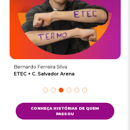
Bernardo Ferreira Silva
ETEC + C. Salvador Arena
Show
Show
Show
Show
Show
Show
slide
slide
slide
slide
slide
slide
CONHEÇA HISTÓRIAS DE QUEM
PASSOU