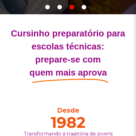
Show
Show
Show
Show
slide
slide
slide
slide
Cursinho preparatório para
escolas técnicas:
prepare-se com
quem mais aprova
Desde
1982
Transformando a trajetória de jovens