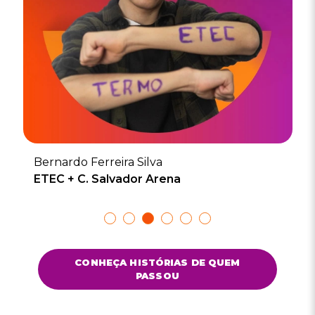
Bernardo Ferreira Silva
ETEC + C. Salvador Arena
Show
Show
Show
Show
Show
Show
slide
slide
slide
slide
slide
slide
CONHEÇA HISTÓRIAS DE QUEM
PASSOU