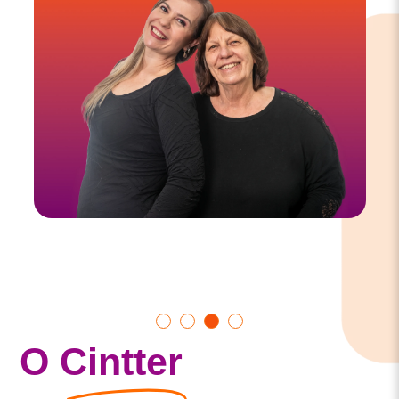
Show
Show
Show
Show
O
Cintter
slide
slide
slide
slide