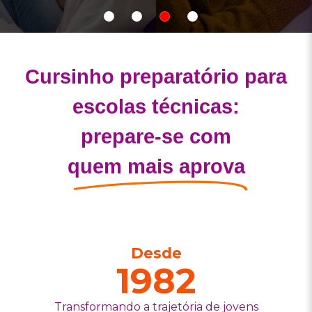
Show
Show
Show
Show
slide
slide
slide
slide
Cursinho preparatório para
escolas técnicas:
prepare-se com
quem mais aprova
Desde
1982
Transformando a trajetória de jovens