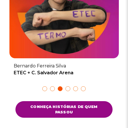
Bernardo Ferreira Silva
ETEC + C. Salvador Arena
Show
Show
Show
Show
Show
Show
slide
slide
slide
slide
slide
slide
CONHEÇA HISTÓRIAS DE QUEM
PASSOU