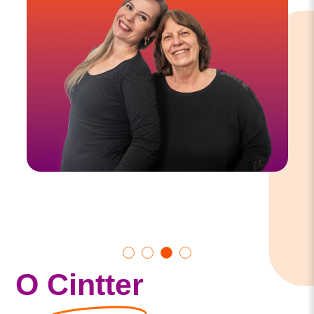
Show
Show
Show
Show
O
Cintter
slide
slide
slide
slide