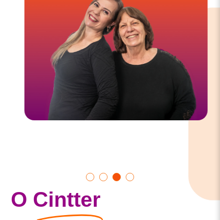
Show
Show
Show
Show
O
Cintter
slide
slide
slide
slide