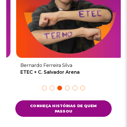
Bernardo Ferreira Silva
ETEC + C. Salvador Arena
Show
Show
Show
Show
Show
Show
slide
slide
slide
slide
slide
slide
CONHEÇA HISTÓRIAS DE QUEM
PASSOU