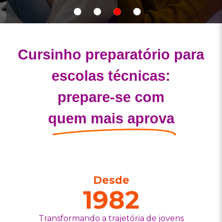
Show
Show
Show
Show
slide
slide
slide
slide
Cursinho preparatório para
escolas técnicas:
prepare-se com
quem mais aprova
Desde
1982
Transformando a trajetória de jovens