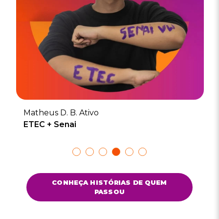
Matheus D. B. Ativo
ETEC + Senai
Show
Show
Show
Show
Show
Show
slide
slide
slide
slide
slide
slide
CONHEÇA HISTÓRIAS DE QUEM
PASSOU