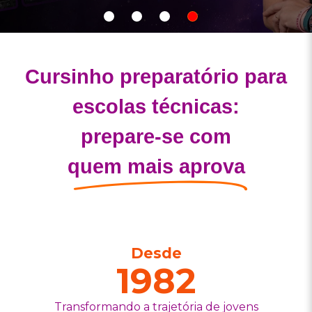
Show
Show
Show
Show
slide
slide
slide
slide
Cursinho preparatório para
escolas técnicas:
prepare-se com
quem mais aprova
Desde
1982
Transformando a trajetória de jovens